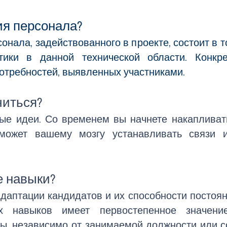
ия персонала?
нала, задействованного в проекте, состоит в т
тики в данной технической области. Конкр
отребностей, выявленных участниками.
читься?
ые идеи. Со временем вы начнете накаплива
может вашему мозгу устанавливать связи 
​
е навыки?
даптации кандидатов и их способности постоянн
х навыков имеет первостепенное значен
ы, независимо от занимаемой должности или с