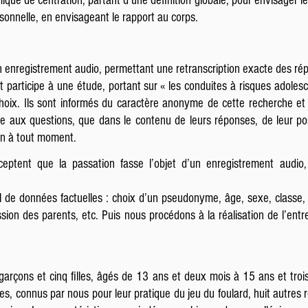
ue de centration, partant d’une définition globale, pour envisager le j
ersonnelle, en envisageant le rapport au corps.
un enregistrement audio, permettant une retranscription exacte des ré
 participe à une étude, portant sur « les conduites à risques adolesc
choix. Ils sont informés du caractère anonyme de cette recherche et d
e aux questions, que dans le contenu de leurs réponses, de leur po
ien à tout moment.
cceptent que la passation fasse l’objet d’un enregistrement audio,
de données factuelles : choix d’un pseudonyme, âge, sexe, classe, 
fession des parents, etc. Puis nous procédons à la réalisation de l’ent
 garçons et cinq filles, âgés de 13 ans et deux mois à 15 ans et trois
es, connus par nous pour leur pratique du jeu du foulard, huit autres 