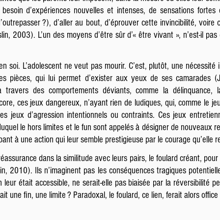
besoin d’expériences nouvelles et intenses, de sensations fortes e
’outrepasser ?), d’aller au bout, d’éprouver cette invincibilité, voire 
lin, 2003). L’un des moyens d’être sûr d’« être vivant », n’est-il pas
 soi. L’adolescent ne veut pas mourir. C’est, plutôt, une nécessité in
tes pièces, qui lui permet d’exister aux yeux de ses camarades 
à travers des comportements déviants, comme la délinquance, la 
re, ces jeux dangereux, n’ayant rien de ludiques, qui, comme le jeu 
es jeux d’agression intentionnels ou contraints. Ces jeux entretien
 duquel le hors limites et le fun sont appelés à désigner de nouveaux r
ipant à une action qui leur semble prestigieuse par le courage qu’elle req
 réassurance dans la similitude avec leurs pairs, le foulard créant, po
in, 2010). Ils n’imaginent pas les conséquences tragiques potentielles
n leur était accessible, ne serait-elle pas biaisée par la réversibilité
ait une fin, une limite ? Paradoxal, le foulard, ce lien, ferait alors offic