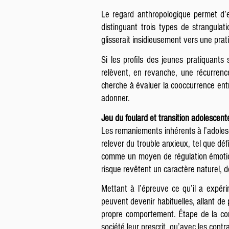
Le regard anthropologique permet d’e
distinguant trois types de strangulatio
glisserait insidieusement vers une pra
Si les profils des jeunes pratiquants
relèvent, en revanche, une récurrenc
cherche à évaluer la cooccurrence entr
adonner.
Jeu du foulard et transition adolescen
Les remaniements inhérents à l’adoles
relever du trouble anxieux, tel que déf
comme un moyen de régulation émotion
risque revêtent un caractère naturel, 
Mettant à l’épreuve ce qu’il a expéri
peuvent devenir habituelles, allant d
propre comportement. Étape de la con
société leur prescrit, qu’avec les contr