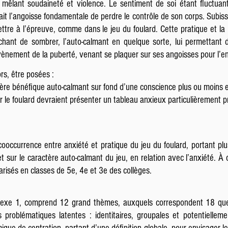
 mêlant soudaineté et violence. Le sentiment de soi étant fluctuan
it l’angoisse fondamentale de perdre le contrôle de son corps. Subissa
ettre à l’épreuve, comme dans le jeu du foulard. Cette pratique et la 
êchant de sombrer, l’auto-calmant en quelque sorte, lui permettant
vènement de la puberté, venant se plaquer sur ses angoisses pour l’en 
rs, être posées :
ctère bénéfique auto-calmant sur fond d’une conscience plus ou moins e
 le foulard devraient présenter un tableau anxieux particulièrement p
cooccurrence entre anxiété et pratique du jeu du foulard, portant plu
et sur le caractère auto-calmant du jeu, en relation avec l’anxiété. À c
arisés en classes de 5e, 4e et 3e des collèges.
nnexe 1, comprend 12 grand thèmes, auxquels correspondent 18 ques
 problématiques latentes : identitaires, groupales et potentiellem