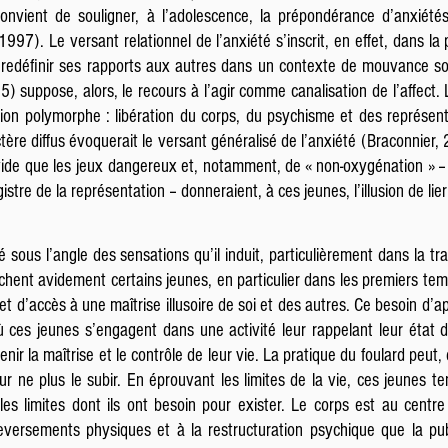
 convient de souligner, à l’adolescence, la prépondérance d’anxiétés
97). Le versant relationnel de l’anxiété s’inscrit, en effet, dans la 
t redéfinir ses rapports aux autres dans un contexte de mouvance som
05) suppose, alors, le recours à l’agir comme canalisation de l’affec
ration polymorphe : libération du corps, du psychisme et des représent
tère diffus évoquerait le versant généralisé de l’anxiété (Braconnier,
le vide que les jeux dangereux et, notamment, de « non-oxygénation » –
istre de la représentation – donneraient, à ces jeunes, l’illusion de lier
 sous l’angle des sensations qu’il induit, particulièrement dans la tra
erchent avidement certains jeunes, en particulier dans les premiers te
t d’accès à une maîtrise illusoire de soi et des autres. Ce besoin d’ap
 ces jeunes s’engagent dans une activité leur rappelant leur état d
tenir la maîtrise et le contrôle de leur vie. La pratique du foulard peu
ur ne plus le subir. En éprouvant les limites de la vie, ces jeunes 
les limites dont ils ont besoin pour exister. Le corps est au centr
uleversements physiques et à la restructuration psychique que la p