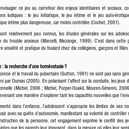
nvisager ce jeu au carrefour des enjeux identitaires et sociaux, 
ns ludiques : le jeu initiatique, le jeu intime et le jeu auto-érotiqu
tique intime plus dangereuse, car moins contrôlée (Cochet, 2001).
 sont relativement peu connus, les études générales sur les adoles
e du trouble anxieux (Marcelli, Mezange, 1999). C’est dans cette 
e anxiété et pratique du foulard chez dix collégiens, garçons et fille
te : la recherche d’une homéostasie ?
cence et le travail du pubertaire (Gutton, 1991) ne sont pas sans gé
ini par Dumas (2005). En polarisant l’affect sur la conduite, les jeux
nelle (Michel, 2006 ; Michel, Purper-Ouakil, Mouren-Simeoni, 2006)
devenant une manière d’explorer tant les capacités nouvelles que l’en
menté dans l’enfance, l’adolescent s’approprie les limites de ses no
e pair avec sa quête d’autonomie, manifestant sa volonté de contrôle
struction de la personne, cet engagement exprime le conflit des je
aintes que les parents leur imposent, dans la mesure où elles leur sembl