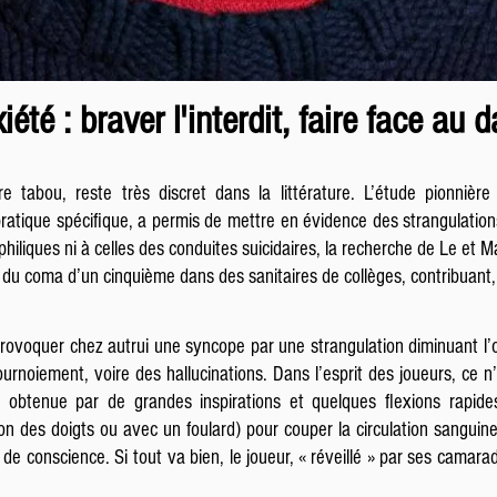
été : braver l'interdit, faire face au 
 tabou, reste très discret dans la littérature. L’étude pionnièr
atique spécifique, a permis de mettre en évidence des strangulations
philiques ni à celles des conduites suicidaires, la recherche de Le et
du coma d’un cinquième dans des sanitaires de collèges, contribuant, pa
rovoquer chez autrui une syncope par une strangulation diminuant l’o
rnoiement, voire des hallucinations. Dans l’esprit des joueurs, ce n’
n, obtenue par de grandes inspirations et quelques flexions rapi
n des doigts ou avec un foulard) pour couper la circulation sanguine c
e conscience. Si tout va bien, le joueur, « réveillé » par ses camara