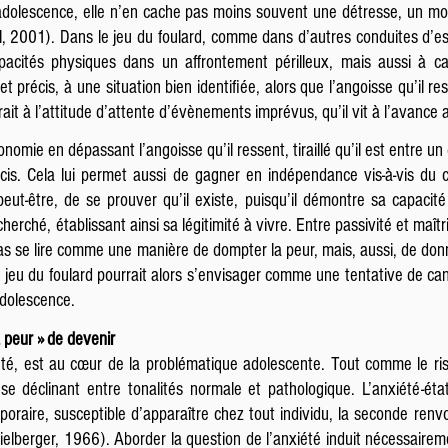
 l’adolescence, elle n’en cache pas moins souvent une détresse, un m
l, 2001). Dans le jeu du foulard, comme dans d’autres conduites d’es
pacités physiques dans un affrontement périlleux, mais aussi à c
et précis, à une situation bien identifiée, alors que l’angoisse qu’il r
trait à l’attitude d’attente d’évènements imprévus, qu’il vit à l’avanc
omie en dépassant l’angoisse qu’il ressent, tiraillé qu’il est entre un de
écis. Cela lui permet aussi de gagner en indépendance vis-à-vis du c
 peut-être, de se prouver qu’il existe, puisqu’il démontre sa capaci
rché, établissant ainsi sa légitimité à vivre. Entre passivité et maîtris
 pas se lire comme une manière de dompter la peur, mais, aussi, de donne
 jeu du foulard pourrait alors s’envisager comme une tentative de cana
adolescence.
a peur » de devenir
été, est au cœur de la problématique adolescente. Tout comme le ri
 déclinant entre tonalités normale et pathologique. L’anxiété-état s
oraire, susceptible d’apparaître chez tout individu, la seconde renv
pielberger, 1966). Aborder la question de l’anxiété induit nécessaireme