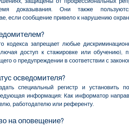
шениях, защищены от профессиональных репр
емя доказывания. Они также пользуютс
чае, если сообщение привело к нарушению охра
ведомителем?
ового кодекса запрещает любые дискриминацио
ключая доступ к стажировке или обучению), 
его о предупреждении в соответствии с законо
атус осведомителя?
здать специальный регистр и установить по
ледующая информация: Как информатор направ
елю, работодателю или референту.
во на оповещение?