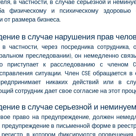
ля, в частности, в случае серьезной и неминуе
ба физическому и психическому здоровью с
 от размера бизнеса.
дение в случае нарушения прав чело
, в частности, через посредника сотрудника,
ральном преследовании), он немедленно связы
но приступает к расследованию с членом C
правления ситуации. Член CSE обращается в 
предпринимает никаких действий или в слу
ий сотрудник дает свое согласие на этот проц
дение в случае серьезной и неминуе
свое право на предупреждение, должен неме
о предупреждение в письменной форме в реест
регистр, в котором фиксируются оповещения, 