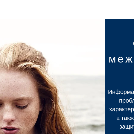
меж
Информа
пробл
характер
а такж
защи