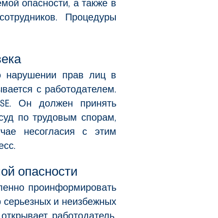
мой опасности, а также в
отрудников. Процедуры
века
 о нарушении прав лиц в
вается с работодателем.
SE. Он должен принять
суд по трудовым спорам,
чае несогласия с этим
есс.
мой опасности
дленно проинформировать
р серьезных и неизбежных
открывает работодатель.