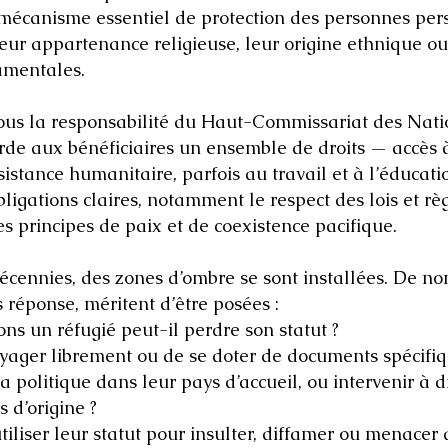
n mécanisme essentiel de protection des personnes per
leur appartenance religieuse, leur origine ethnique ou
damentales.
 sous la responsabilité du Haut-Commissariat des Nati
rde aux bénéficiaires un ensemble de droits — accès à
ssistance humanitaire, parfois au travail et à l’éducati
bligations claires, notamment le respect des lois et r
es principes de paix et de coexistence pacifique.
 décennies, des zones d’ombre se sont installées. De n
 réponse, méritent d’être posées :
ns un réfugié peut-il perdre son statut ?
voyager librement ou de se doter de documents spécifiq
la politique dans leur pays d’accueil, ou intervenir à 
s d’origine ?
utiliser leur statut pour insulter, diffamer ou menacer 