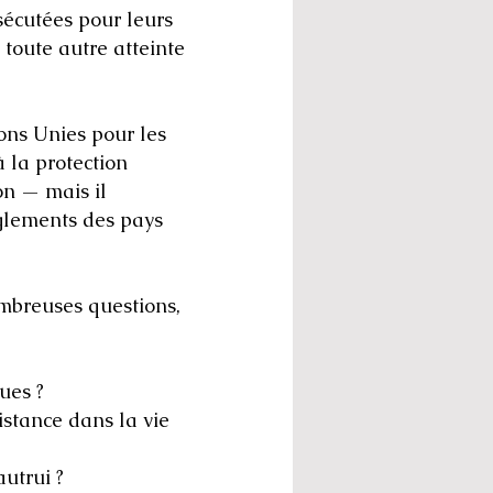
sécutées pour leurs
 toute autre atteinte
ons Unies pour les
 la protection
on — mais il
èglements des pays
ombreuses questions,
ues ?
distance dans la vie
autrui ?