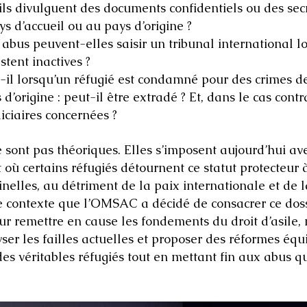
ils divulguent des documents confidentiels ou des secre
s d’accueil ou au pays d’origine ?
 abus peuvent-elles saisir un tribunal international l
estent inactives ?
t-il lorsqu’un réfugié est condamné pour des crimes 
 d’origine : peut-il être extradé ? Et, dans le cas cont
diciaires concernées ?
 sont pas théoriques. Elles s’imposent aujourd’hui av
ù certains réfugiés détournent ce statut protecteur à 
nelles, au détriment de la paix internationale et de la
e contexte que l’OMSAC a décidé de consacrer ce doss
ur remettre en cause les fondements du droit d’asile,
yser les failles actuelles et proposer des réformes équ
des véritables réfugiés tout en mettant fin aux abus 