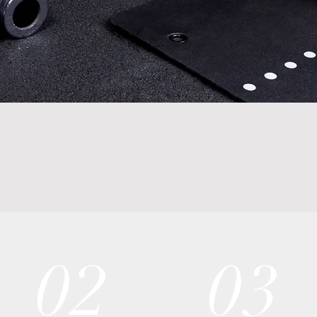
02
03