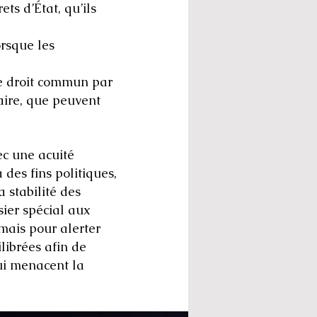
ts d’État, qu’ils
orsque les
de droit commun par
raire, que peuvent
ec une acuité
des fins politiques,
 stabilité des
ier spécial aux
 mais pour alerter
ilibrées afin de
qui menacent la